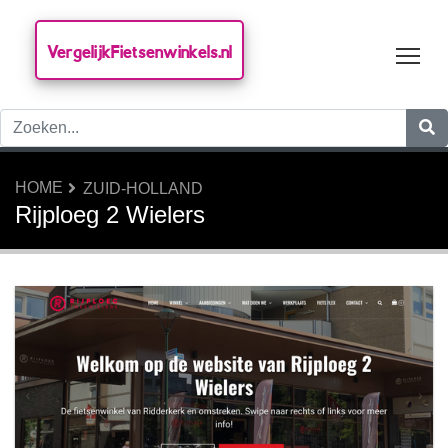
VergelijkFietsenwinkels.nl
Tog
HOME
ZUID-HOLLAND
Rijploeg 2 Wielers