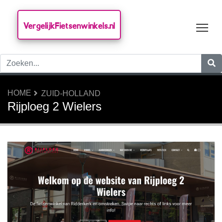
VergelijkFietsenwinkels.nl
Tog
HOME
ZUID-HOLLAND
Rijploeg 2 Wielers