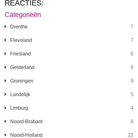
REACTIES:
Categorieën
Drenthe
7
Flevoland
7
Friesland
6
Gelderland
6
Groningen
9
Landelijk
5
Limburg
4
Noord-Brabant
8
Noord-Holland
22