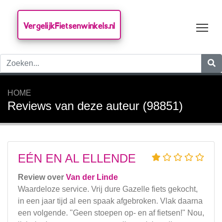
VergelijkFietsenwinkels.nl
Tog
HOME
Reviews van deze auteur (98851)
EÉN EN AL ELLENDE
Review over
Van der Linde
Waardeloze service. Vrij dure Gazelle fiets gekocht,
in een jaar tijd al een spaak afgebroken. Vlak daarna
een volgende. "Geen stoepen op- en af fietsen!" Nou,