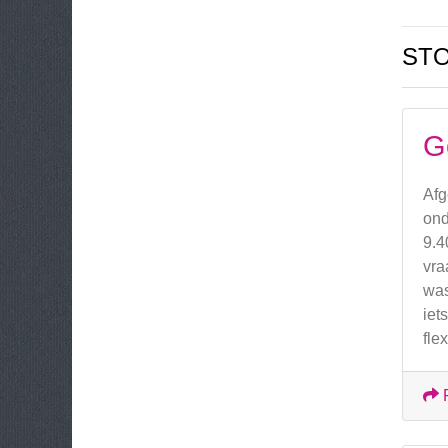
STO
G
Afg
ond
9.4
vra
was
iet
fle