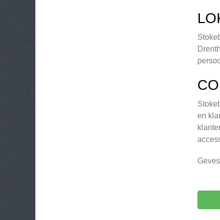
LO
Stokeb
Drenth
persoo
CO
Stokeb
en kla
klante
access
Gevest