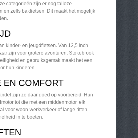
ze categorieën zijn er nog talloze
en en zelfs bakfietsen. Dit maakt het mogelijk
den.
IJD
n kinder- en jeugdfietsen. Van 12,5 inch
laar zijn voor grotere avonturen, Stokebrook
 veiligheid en gebruiksgemak maakt het een
oor hun kinderen.
IE EN COMFORT
handel zijn ze daar goed op voorbereid. Hun
lmotor tot die met een middenmotor, elk
aal voor woon-werkverkeer of lange ritten
elheid in te boeten.
FTEN