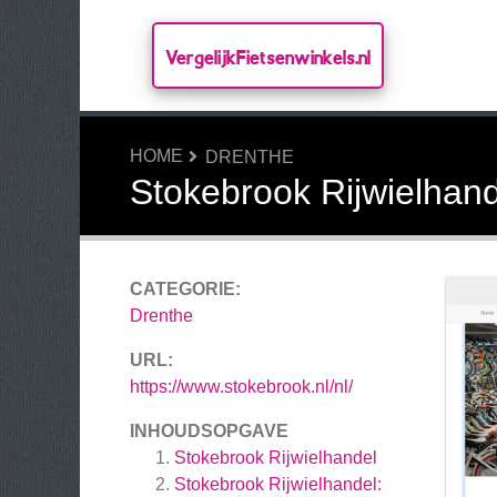
VergelijkFietsenwinkels.nl
HOME
DRENTHE
Stokebrook Rijwielhand
CATEGORIE:
Drenthe
URL:
https://www.stokebrook.nl/nl/
INHOUDSOPGAVE
Stokebrook Rijwielhandel
Stokebrook Rijwielhandel: