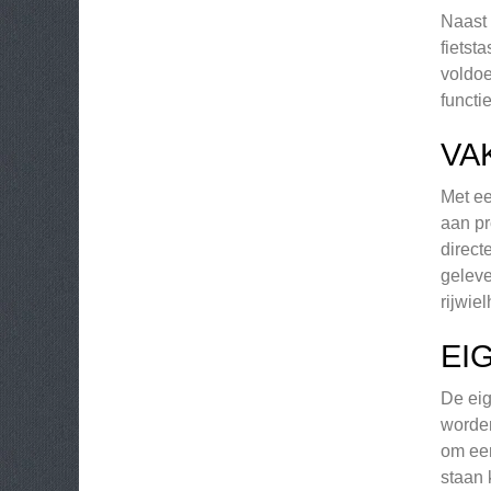
Naast 
fietst
voldoe
functi
VA
Met ee
aan pr
direct
geleve
rijwie
EI
De eig
worden
om een
staan 