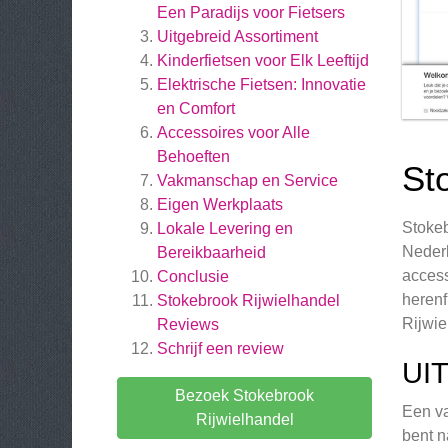
Een Paradijs voor Fietsers
Uitgebreid Assortiment
Kinderfietsen voor Elk Leeftijd
Elektrische Fietsen: Innovatie
en Comfort
Accessoires voor Alle
Behoeften
St
Vakmanschap en Service
Eigen Werkplaats
Stokeb
Lokale Levering en
Nederl
Bereikbaarheid
access
Conclusie
herenf
Stokebrook Rijwielhandel
Rijwie
Reviews
Schrijf een review
UI
Bezoek Stokebrook
Een va
Rijwielhandel
bent n