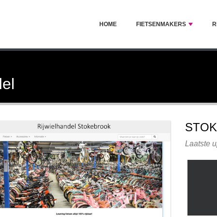
HOME
FIETSENMAKERS
R
el
STOK
Laatste u