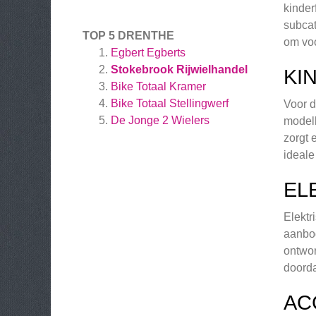
kinder
subcat
TOP 5 DRENTHE
om voo
Egbert Egberts
Stokebrook Rijwielhandel
KI
Bike Totaal Kramer
Bike Totaal Stellingwerf
Voor d
De Jonge 2 Wielers
modell
zorgt 
ideale
EL
Elektr
aanbod
ontwor
doorda
AC