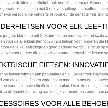
fiets voor de kleintjes, Stokebrook heeft het allemaal. Binnen de
egorieën zoals fietsen met 3 of 7 versnellingen, derailleur fiets
r elke persoonlijke behoefte of voorkeur de perfecte fiets te vin
NDERFIETSEN VOOR ELK LEEFT
e jongere klanten biedt Stokebrook een indrukwekkend scala aa
en voor de allerkleinsten tot 26 inch fietsen voor jongeren die k
ervoor dat elke leeftijdsgroep goed bediend wordt. De focus op
 keuze voor ouders die op zoek zijn naar betrouwbare fietsen v
EKTRISCHE FIETSEN: INNOVAT
ische fietsen winnen aan populariteit en bij Stokebrook Rijwiel
 van elektrische fietsen varieert van modellen met een voorwie
pen voor maximale efficiëntie en comfort. Deze fietsen zijn ide
t ze de fysieke belasting aanzienlijk verminderen zonder aan sn
CESSOIRES VOOR ALLE BEHOE