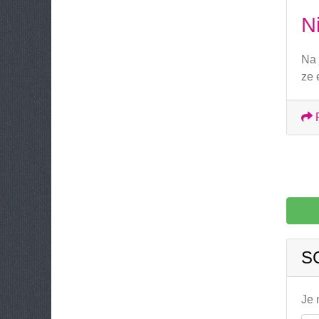
Ni
Na 
ze 
S
Je