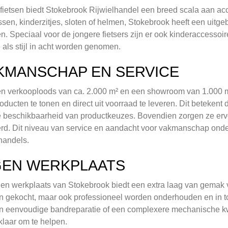
fietsen biedt Stokebrook Rijwielhandel een breed scala aan acc
assen, kinderzitjes, sloten of helmen, Stokebrook heeft een uitg
n. Speciaal voor de jongere fietsers zijn er ook kinderaccessoi
e als stijl in acht worden genomen.
KMANSCHAP EN SERVICE
n verkooploods van ca. 2.000 m² en een showroom van 1.000 m²
oducten te tonen en direct uit voorraad te leveren. Dit betekent 
e beschikbaarheid van productkeuzes. Bovendien zorgen ze ervoor
rd. Dit niveau van service en aandacht voor vakmanschap ond
lhandels.
GEN WERKPLAATS
en werkplaats van Stokebrook biedt een extra laag van gemak vo
 gekocht, maar ook professioneel worden onderhouden en in t
 eenvoudige bandreparatie of een complexere mechanische kwe
klaar om te helpen.