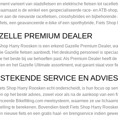
iment varieert van stadsfietsen en elektrische fietsen tot racefi
Daarnaast is de winkel een gespecialiseerde race- en ATB-shop
n aan de nieuwste racefietsen, crosshybrides en bijbehorende 
fiets, een geavanceerde e-bike of een sporthybride, Fiets Shop
ZELLE PREMIUM DEALER
Shop Harry Roosken is een erkend Gazelle Premium Dealer, wat
tie Gazelle fietsen aanbiedt. Het deskundig personeel is speciaa
die het beste bij uw behoeften past. Als Premium Dealer heeft de
en en het Gazelle Ultimate assortiment, wat garant staat voor fie
TSTEKENDE SERVICE EN ADVIES
ets Shop Harry Roosken echt onderscheidt, is hun focus op ser
n op het beste advies, zowel voor als na de aankoop van een fi
nceerde Bikefitting.com meetsysteem, waarmee ze uw lichaam
telling te berekenen. Bovendien biedt Fiets Shop Harry Roosken
n nieuwe fiets en een gratis haal- en brengservice indien gewe