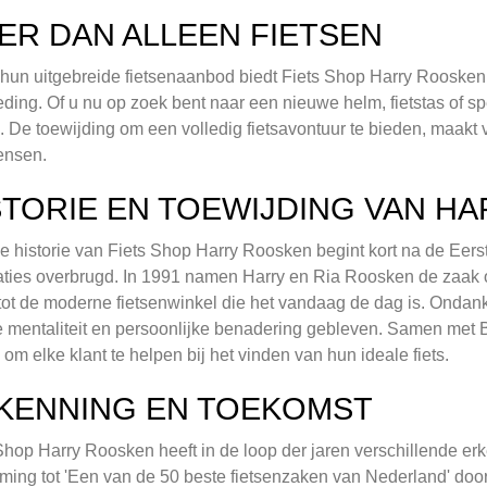
ER DAN ALLEEN FIETSEN
hun uitgebreide fietsenaanbod biedt Fiets Shop Harry Roosken
leding. Of u nu op zoek bent naar een nieuwe helm, fietstas of sp
. De toewijding om een volledig fietsavontuur te bieden, maakt
ensen.
STORIE EN TOEWIJDING VAN H
ke historie van Fiets Shop Harry Roosken begint kort na de Eer
ties overbrugd. In 1991 namen Harry en Ria Roosken de zaak 
ot de moderne fietsenwinkel die het vandaag de dag is. Ondanks d
 mentaliteit en persoonlijke benadering gebleven. Samen met 
n om elke klant te helpen bij het vinden van hun ideale fiets.
KENNING EN TOEKOMST
Shop Harry Roosken heeft in de loop der jaren verschillende 
ing tot 'Een van de 50 beste fietsenzaken van Nederland' door