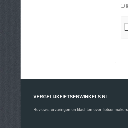
I
VERGELIJKFIETSENWINKELS.NL
Reviews, ervaringen en klachten over fietsenmakers