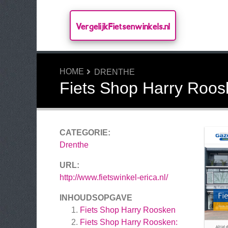
VergelijkFietsenwinkels.nl
HOME
DRENTHE
Fiets Shop Harry Roos
CATEGORIE:
Drenthe
URL:
http://www.fietswinkel-erica.nl/
INHOUDSOPGAVE
Fiets Shop Harry Roosken
Fiets Shop Harry Roosken: