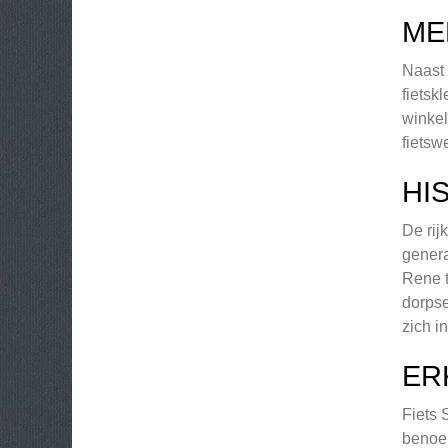
ME
Naast 
fietsk
winkel
fietsw
HI
De rij
genera
Rene t
dorpse
zich i
ER
Fiets 
benoem