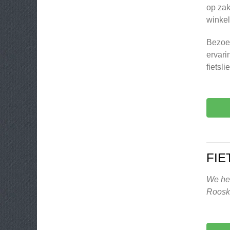
op zak
winkel
Bezoek
ervari
fietsli
FIE
We heb
Roosk