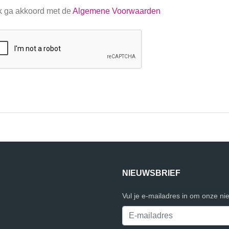
k ga akkoord met de
Algemene Voorwaarden
NIEUWSBRIEF
Vul je e-mailadres in om onze ni