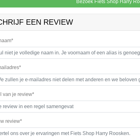
Bezoek Fiets Shop Harry R
CHRIJF EEN REVIEW
 naam*
ailadres*
el van je review*
w review*