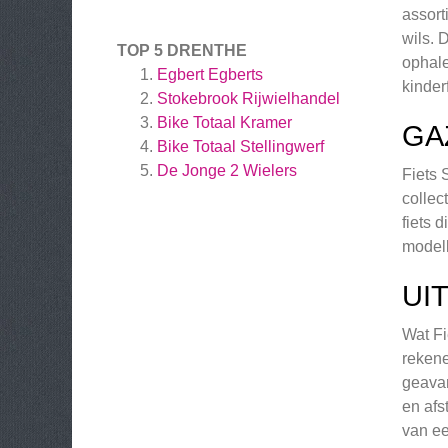
assort
wils. 
TOP 5 DRENTHE
ophale
Egbert Egberts
kinder
Stokebrook Rijwielhandel
Bike Totaal Kramer
GA
Bike Totaal Stellingwerf
De Jonge 2 Wielers
Fiets 
collec
fiets 
modell
UI
Wat Fi
rekene
geava
en afs
van ee