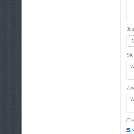
Jou
Ste
Zwa
S
S