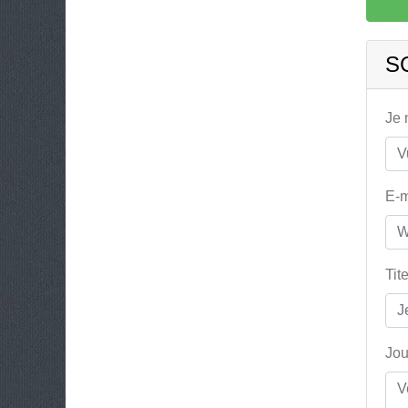
S
Je
E-m
Tit
Jou