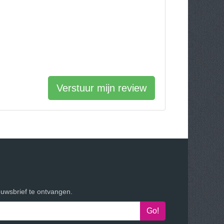
Verstuur mijn review
euwsbrief te ontvangen.