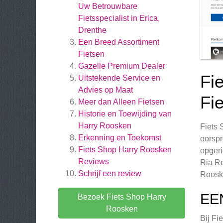
Uw Betrouwbare
Fietsspecialist in Erica,
Drenthe
Een Breed Assortiment
Fietsen
Gazelle Premium Dealer
Fi
Uitstekende Service en
Advies op Maat
Fie
Meer dan Alleen Fietsen
Historie en Toewijding van
Harry Roosken
Fiets 
Erkenning en Toekomst
oorspr
Fiets Shop Harry Roosken
opgeri
Reviews
Ria Ro
Schrijf een review
Rooske
EE
Bezoek Fiets Shop Harry
Roosken
Bij Fi