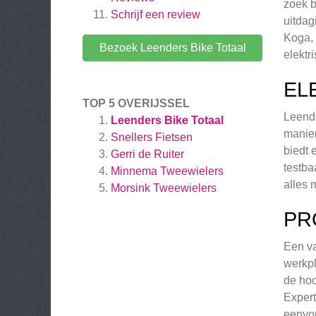
zoek b
Schrijf een review
uitdag
Koga, 
Bezoek Leenders Bike Totaal
elektr
EL
TOP 5 OVERIJSSEL
Leende
Leenders Bike Totaal
manier
Snellers Fietsen
biedt 
Gerri de Ruiter
testba
Minnema Tweewielers
alles 
Morsink Tweewielers
PR
Een va
werkpl
de hoo
Expert
eenvou