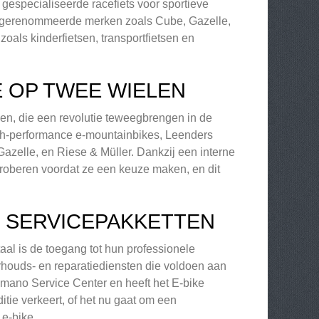
 gespecialiseerde racefiets voor sportieve
an gerenommeerde merken zoals Cube, Gazelle,
oals kinderfietsen, transportfietsen en
E OP TWEE WIELEN
tsen, die een revolutie teweegbrengen in de
high-performance e-mountainbikes, Leenders
Gazelle, en Riese & Müller. Dankzij een interne
roberen voordat ze een keuze maken, en dit
 SERVICEPAKKETTEN
aal is de toegang tot hun professionele
erhouds- en reparatiediensten die voldoen aan
imano Service Center en heeft het E-bike
nditie verkeert, of het nu gaat om een
e-bike.