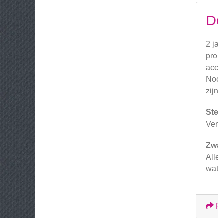
D
2 j
pro
acc
Noo
zij
Ste
Ver
Zw
All
wat