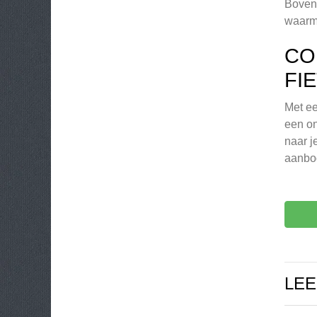
Bovend
waarme
CO
FI
Met ee
een on
naar j
aanbod
LEE