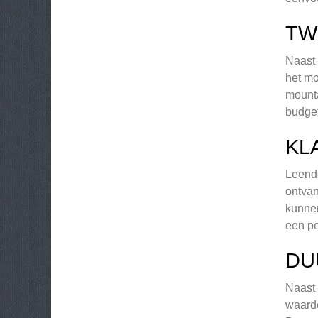
TW
Naast 
het mo
mounta
budget
KL
Leende
ontvan
kunnen
een pe
DU
Naast 
waarde