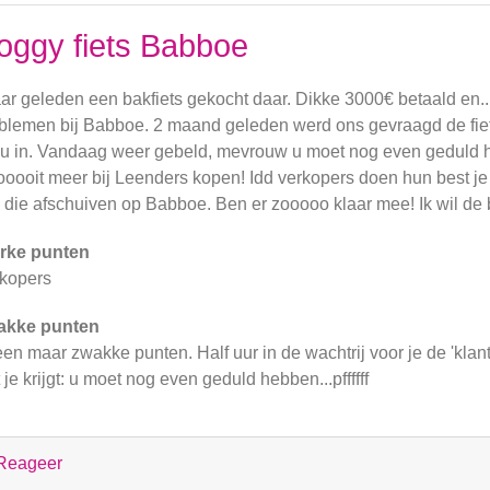
oggy fiets Babboe
aar geleden een bakfiets gekocht daar. Dikke 3000€ betaald en.
blemen bij Babboe. 2 maand geleden werd ons gevraagd de fie
u in. Vandaag weer gebeld, mevrouw u moet nog even gedul
oooit meer bij Leenders kopen! Idd verkopers doen hun best je
n die afschuiven op Babboe. Ben er zooooo klaar mee! Ik wil de b
rke punten
kopers
akke punten
een maar zwakke punten. Half uur in de wachtrij voor je de 'klant
 je krijgt: u moet nog even geduld hebben...pffffff
Reageer