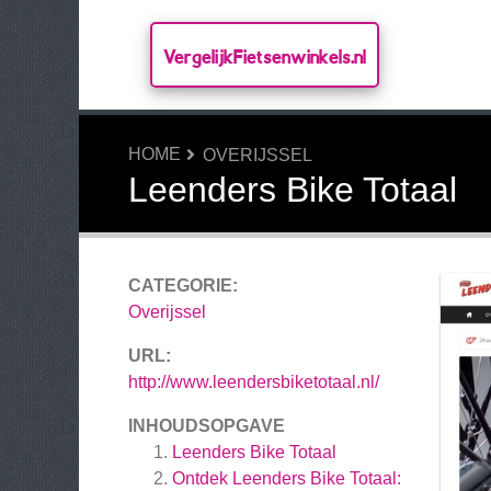
VergelijkFietsenwinkels.nl
HOME
OVERIJSSEL
Leenders Bike Totaal
CATEGORIE:
Overijssel
URL:
http://www.leendersbiketotaal.nl/
INHOUDSOPGAVE
Leenders Bike Totaal
Ontdek Leenders Bike Totaal: