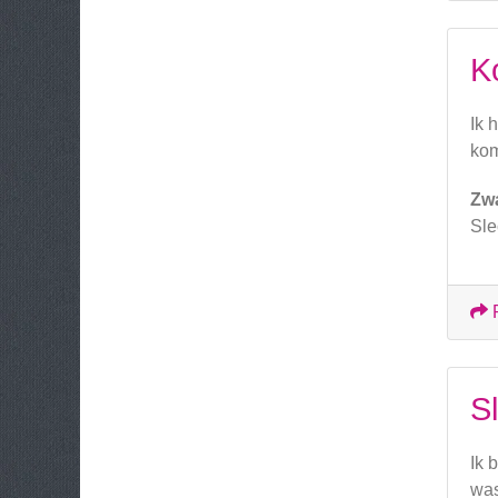
K
Ik 
kom
Zw
Sle
S
Ik 
was