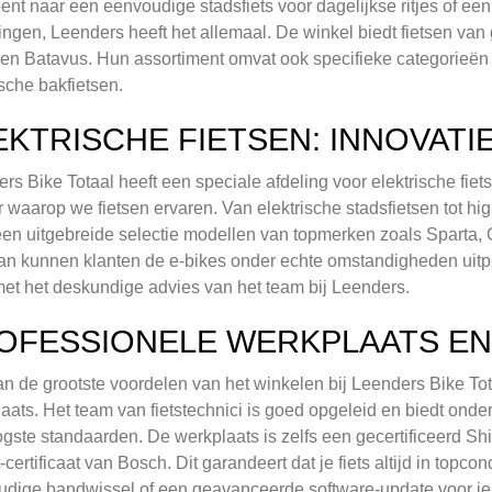
ent naar een eenvoudige stadsfiets voor dagelijkse ritjes of een
ingen, Leenders heeft het allemaal. De winkel biedt fietsen v
en Batavus. Hun assortiment omvat ook specifieke categorieën z
ische bakfietsen.
EKTRISCHE FIETSEN: INNOVATI
rs Bike Totaal heeft een speciale afdeling voor elektrische fie
 waarop we fietsen ervaren. Van elektrische stadsfietsen tot 
een uitgebreide selectie modellen van topmerken zoals Sparta, 
an kunnen klanten de e-bikes onder echte omstandigheden uitp
met het deskundige advies van het team bij Leenders.
OFESSIONELE WERKPLAATS EN
n de grootste voordelen van het winkelen bij Leenders Bike Tot
aats. Het team van fietstechnici is goed opgeleid en biedt ond
gste standaarden. De werkplaats is zelfs een gecertificeerd Sh
-certificaat van Bosch. Dit garandeert dat je fiets altijd in topco
dige bandwissel of een geavanceerde software-update voor je 