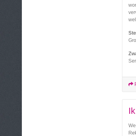
wor
ver
wel
Ste
Gro
Zw
Ser
I
Wei
Rek