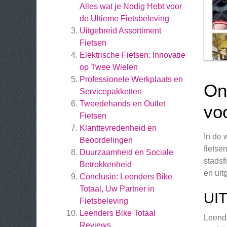
Alles wat je Nodig Hebt voor
de Ultieme Fietsbeleving
Uitgebreid Assortiment
Fietsen
Elektrische Fietsen: Innovatie
op Twee Wielen
Professionele Werkplaats en
On
Servicepakketten
Tweedehands en Outlet
vo
Fietsen
Klanttevredenheid en
In de 
Beoordelingen
fietse
Duurzaamheid en Sociale
stadsf
Betrokkenheid
en uit
Conclusie: Leenders Bike
Totaal, Uw Partner in
UI
Fietsbeleving
Leenders Bike Totaal
Leende
Reviews