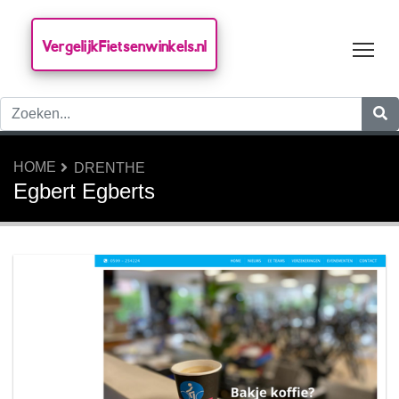
VergelijkFietsenwinkels.nl
Tog
HOME
DRENTHE
Egbert Egberts