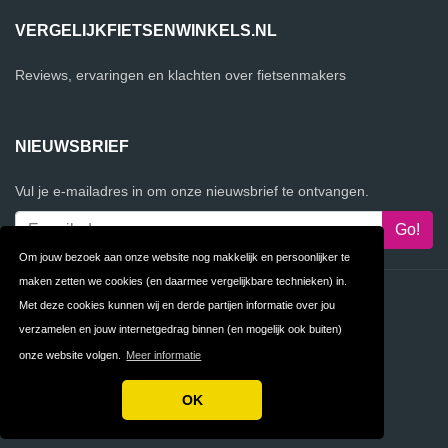
VERGELIJKFIETSENWINKELS.NL
Reviews, ervaringen en klachten over fietsenmakers
NIEUWSBRIEF
Vul je e-mailadres in om onze nieuwsbrief te ontvangen.
Om jouw bezoek aan onze website nog makkelijk en persoonlijker te
maken zetten we cookies (en daarmee vergelijkbare technieken) in.
Contact
Privacy
Met deze cookies kunnen wij en derde partijen informatie over jou
verzamelen en jouw internetgedrag binnen (en mogelijk ook buiten)
Algemene
FAQ
onze website volgen.
Meer informatie
Voorwaarden
OK
Copyright © 2026 VergelijkFietsenwinkels.nl