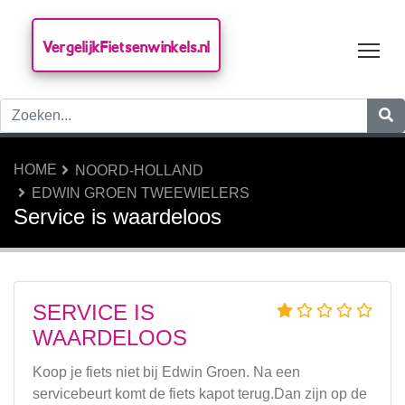
VergelijkFietsenwinkels.nl
Tog
HOME
NOORD-HOLLAND
EDWIN GROEN TWEEWIELERS
Service is waardeloos
SERVICE IS
WAARDELOOS
Koop je fiets niet bij Edwin Groen. Na een
servicebeurt komt de fiets kapot terug.Dan zijn op de