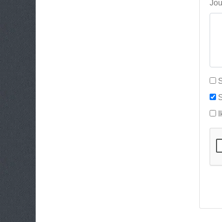
Jou
S
S
I