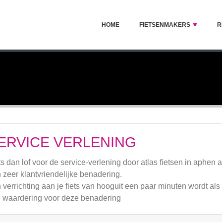
HOME
FIETSENMAKERS
R
N
ERVICE VERLENING
ts dan lof voor de service-verlening door atlas fietsen in aphen a
 zeer klantvriendelijke benadering.
 verrichting aan je fiets van hooguit een paar minuten wordt al
e waardering voor deze benadering