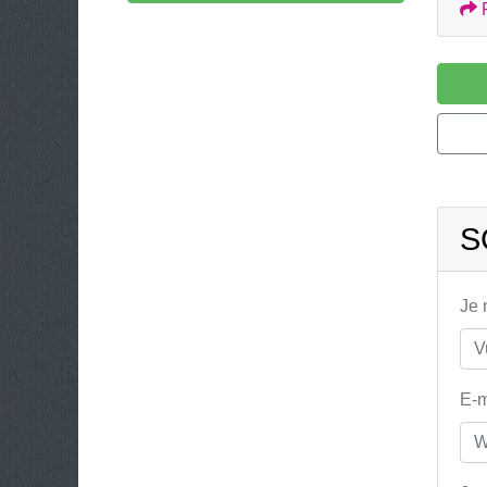
S
Je
E-m