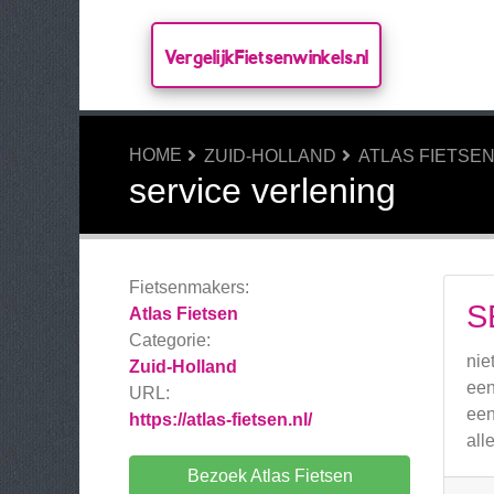
VergelijkFietsenwinkels.nl
HOME
ZUID-HOLLAND
ATLAS FIETSE
service verlening
Fietsenmakers:
S
Atlas Fietsen
Categorie:
nie
Zuid-Holland
een
URL:
een
https://atlas-fietsen.nl/
all
Bezoek Atlas Fietsen