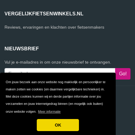
VERGELIJKFIETSENWINKELS.NL
Reviews, ervaringen en klachten over fietsenmakers
NIEUWSBRIEF
Vul je e-mailadres in om onze nieuwsbrief te ontvangen.
Om jouw bezoek aan onze website nog makkelijk en persoonlijker te
maken zetten we cookies (en daarmee vergelijkbare technieken) in.
Contact
Privacy
Met deze cookies kunnen wij en derde partijen informatie over jou
verzamelen en jouw internetgedrag binnen (en mogelijk ook buiten)
Algemene
FAQ
onze website volgen.
Meer informatie
Voorwaarden
OK
Copyright © 2026 VergelijkFietsenwinkels.nl