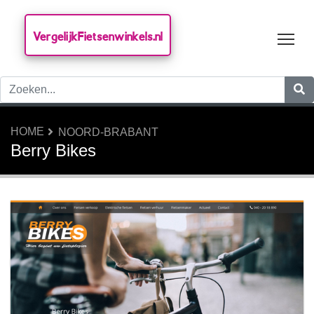
VergelijkFietsenwinkels.nl
Tog
HOME
NOORD-BRABANT
Berry Bikes