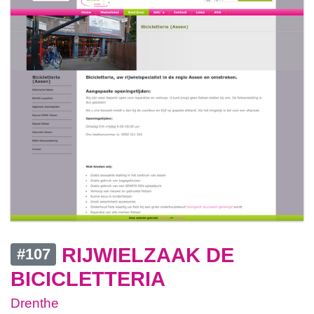
RIJWIELZAAK DE
#107
BICICLETTERIA
Drenthe